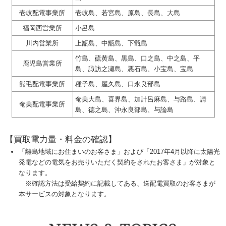
壱岐配電事業所
壱岐島、若宮島、原島、長島、大島
福岡西営業所
小呂島
川内営業所
上甑島、中甑島、下甑島
竹島、硫黄島、黒島、口之島、中之島、平
鹿児島営業所
島、諏訪之瀬島、悪石島、小宝島、宝島
熊毛配電事業所
種子島、屋久島、口永良部島
奄美大島、喜界島、加計呂麻島、与路島、請
奄美配電事業所
島、徳之島、沖永良部島、与論島
【買取電力量・料金の確認】
「離島地域にお住まいのお客さま」および「2017年4月以降に太陽光
発電などの電気をお売りいただく契約をされたお客さま」が対象と
なります。
※確認方法は受給契約に記載してある、送配電買取のお客さまが
本サービスの対象となります。